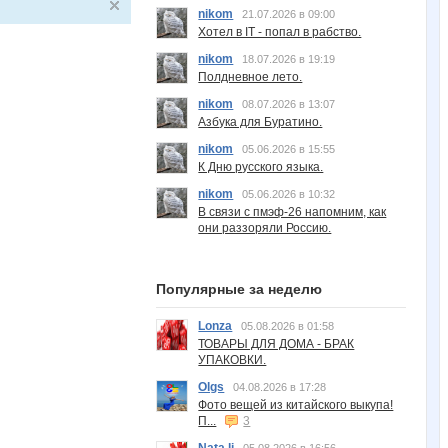
nikom
21.07.2026 в 09:00
Хотел в IT - попал в рабство.
nikom
18.07.2026 в 19:19
Полдневное лето.
nikom
08.07.2026 в 13:07
Азбука для Буратино.
nikom
05.06.2026 в 15:55
К Дню русского языка.
nikom
05.06.2026 в 10:32
В связи с пмэф-26 напомним, как
они раззоряли Россию.
Популярные за неделю
Lonza
05.08.2026 в 01:58
ТОВАРЫ ДЛЯ ДОМА - БРАК
УПАКОВКИ.
Olgs
04.08.2026 в 17:28
Фото вещей из китайского выкупа!
П...
3