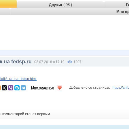
Друзья
( 98 )
Г
Мне н
 на fedsp.ru
03.07.2018 в 17:19
1207
alk/...ra_na_fedsp.html
Мне нравится
Добавлено со страницы:
https://ari
ш комментарий станет первым