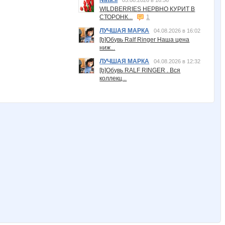
Nata.li
05.08.2026 в 16:56
WILDBERRIES НЕРВНО КУРИТ В
СТОРОНК...
1
ЛУЧШАЯ МАРКА
04.08.2026 в 16:02
[b]Обувь Ralf Ringer Наша цена
ниж...
ЛУЧШАЯ МАРКА
04.08.2026 в 12:32
[b]Обувь RALF RINGER . Вся
коллекц...