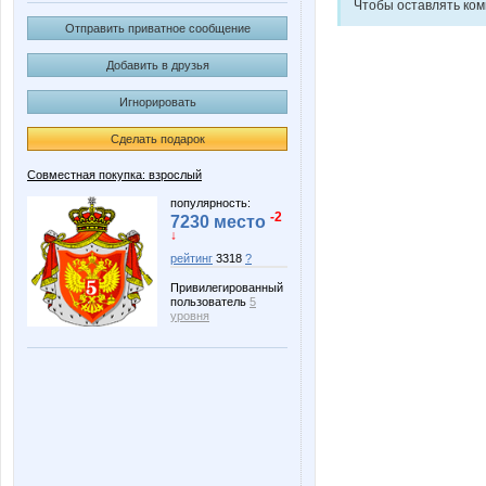
Чтобы оставлять ко
Отправить приватное сообщение
Добавить в друзья
Игнорировать
Сделать подарок
Совместная покупка: взрослый
популярность:
-2
7230 место
↓
рейтинг
3318
?
Привилегированный
пользователь
5
уровня