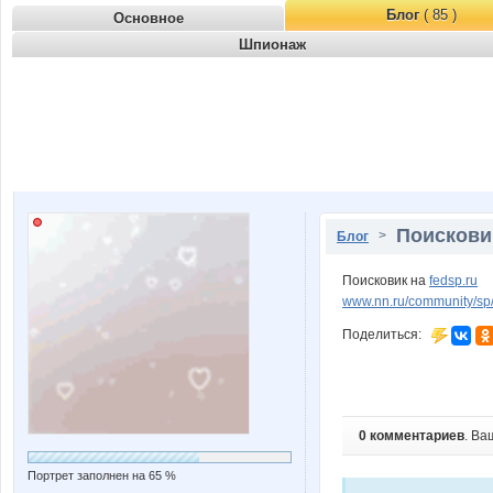
Блог
( 85 )
Основное
Шпионаж
Поисковик
>
Блог
Поисковик на
fedsp.ru
www.nn.ru/community/sp/t
Поделиться:
0 комментариев
. Ва
Портрет заполнен на 65 %