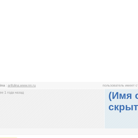
lina
:
arifulina.www.nn.ru
пользователь имеет 
(Имя 
е 1 года назад
скрыт