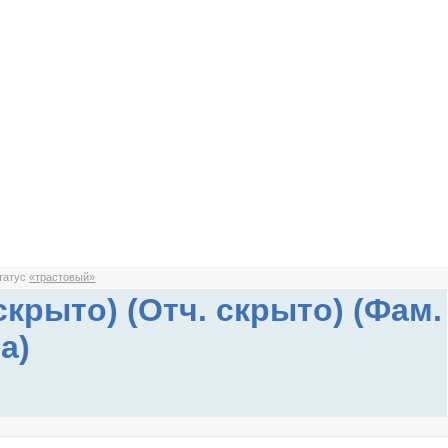
статус
«трастовый»
скрыто) (Отч. скрыто) (Фам.
а)