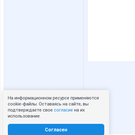
На информационном ресурсе применяются
Статистика портрета:
cookie-файлы. Оставаясь на сайте, вы
подтверждаете свое
согласие
на их
сейчас просматривают портрет - 0
использование.
зарегистрированные пользователи
посетившие портрет за 7 дней - 0
Согласен