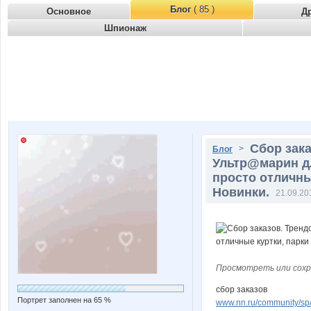
Блог
( 85 )
Основное
Д
Шпионаж
Сбор зак
>
Блог
Ультр@марин д
просто отличные
Новинки.
21.09.20
Просмотреть или сохр
сбор заказов
Портрет заполнен на 65 %
www.nn.ru/community/sp/d