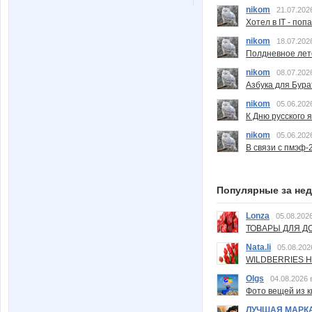
nikom
21.07.202
Хотел в IT - поп
nikom
18.07.202
Полдневное лет
nikom
08.07.202
Азбука для Бура
nikom
05.06.202
К Дню русского 
nikom
05.06.202
В связи с пмэф-
Популярные за не
Lonza
05.08.2026
ТОВАРЫ ДЛЯ ДО
Nata.li
05.08.202
WILDBERRIES Н
Olgs
04.08.2026 
Фото вещей из ки
ЛУЧШАЯ МАРК