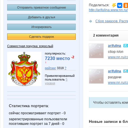
Поделиться:
Отправить приватное сообщение
http://arifulina.www.nn.ru/
Добавить в друзья
Сбор заказов. Расп
Игнорировать
2 комментария
Сделать подарок
arifulina
Совместная покупка: взрослый
сбор п/оп
популярность:
www.nn.ru/c
-2
7230 место
↓
рейтинг
3318
?
arifulina
Привилегированный
раздачи
пользователь
5
www.nn.ru/co
уровня
Чтобы оставлять ко
Статистика портрета:
сейчас просматривают портрет - 0
зарегистрированные пользователи
Новые записи в бл
посетившие портрет за 7 дней - 0