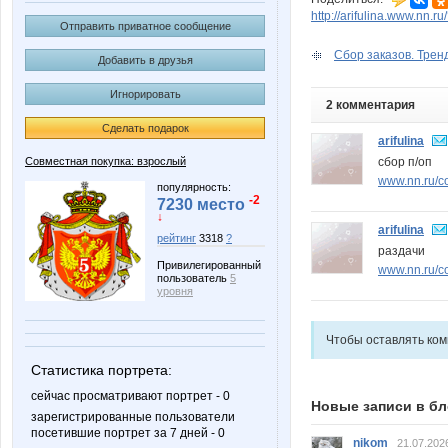
http://arifulina.www.nn.r
Отправить приватное сообщение
Сбор заказов. Тренд
Добавить в друзья
Игнорировать
2 комментария
Сделать подарок
arifulina
сбор п/оп
Совместная покупка: взрослый
www.nn.ru/c
популярность:
-2
7230 место
↓
arifulina
рейтинг
3318
?
раздачи
Привилегированный
www.nn.ru/co
пользователь
5
уровня
Чтобы оставлять ко
Статистика портрета:
сейчас просматривают портрет - 0
Новые записи в бл
зарегистрированные пользователи
посетившие портрет за 7 дней - 0
nikom
21.07.202