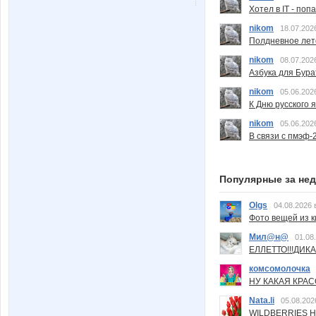
Хотел в IT - поп
nikom
18.07.202
Полдневное лет
nikom
08.07.202
Азбука для Бура
nikom
05.06.202
К Дню русского 
nikom
05.06.202
В связи с пмэф-
Популярные за не
Olgs
04.08.2026 
Фото вещей из ки
Мил@н@
01.08
ЕЛЛЕТТО!!!ДИК
комсомолочка
НУ КАКАЯ КРАСОТ
Nata.li
05.08.202
WILDBERRIES Н