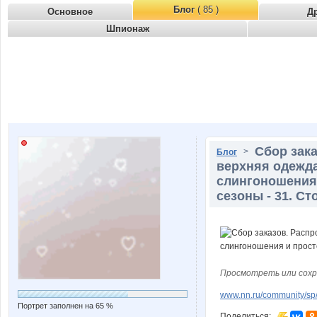
Блог
( 85 )
Основное
Д
Шпионаж
Сбор зак
>
Блог
верхняя одежд
слингоношения 
сезоны - 31. Ст
Просмотреть или сохр
www.nn.ru/community/sp/d
Портрет заполнен на 65 %
Поделиться: