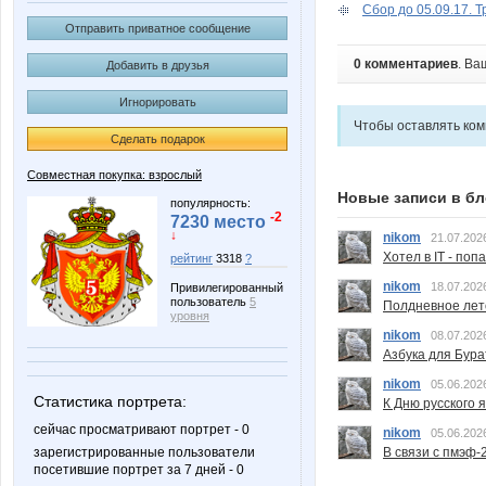
Сбор до 05.09.17. Т
Отправить приватное сообщение
0 комментариев
. Ва
Добавить в друзья
Игнорировать
Чтобы оставлять ко
Сделать подарок
Совместная покупка: взрослый
Новые записи в бл
популярность:
-2
7230 место
↓
nikom
21.07.202
Хотел в IT - поп
рейтинг
3318
?
nikom
18.07.202
Привилегированный
пользователь
5
Полдневное лет
уровня
nikom
08.07.202
Азбука для Бура
nikom
05.06.202
Статистика портрета:
К Дню русского 
сейчас просматривают портрет - 0
nikom
05.06.202
зарегистрированные пользователи
В связи с пмэф-
посетившие портрет за 7 дней - 0