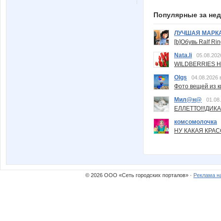
Популярные за не
ЛУЧШАЯ МАРК
[b]Обувь Ralf Ri
Nata.li
05.08.202
WILDBERRIES Н
Olgs
04.08.2026 
Фото вещей из ки
Мил@н@
01.08
ЕЛЛЕТТО!!!ДИК
комсомолочка
НУ КАКАЯ КРАСОТ
© 2026 ООО «Сеть городских порталов» ·
Реклама н