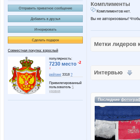
Комплименты
Отправить приватное сообщение
Комплиментов нет.
Вы не авторизованы! Чтоб
Добавить в друзья
Игнорировать
Сделать подарок
Метки лидеров
Совместная покупка: взрослый
популярность:
-2
7230 место
↓
Интервью
рейтинг
3318
?
Привилегированный
пользователь
5
уровня
Последние
фотогра