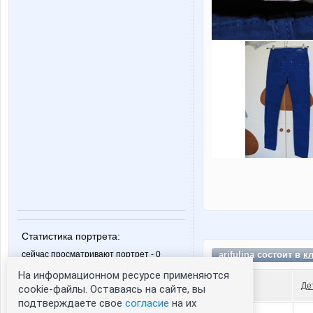
Статистика портрета:
arifulina состоит в
к
сейчас просматривают портрет - 0
зарегистрированные пользователи
На информационном ресурсе применяются
посетившие портрет за 7 дней - 0
Де
cookie-файлы. Оставаясь на сайте, вы
подтверждаете свое
согласие
на их