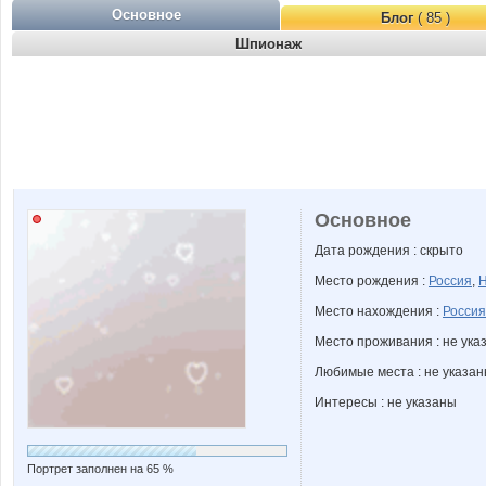
Основное
Блог
( 85 )
Шпионаж
Основное
Дата рождения : скрыто
Место рождения :
Россия
,
Н
Место нахождения :
Россия
Место проживания : не ука
Любимые места : не указа
Интересы : не указаны
Портрет заполнен на 65 %