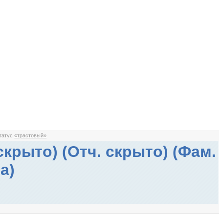
статус
«трастовый»
скрыто) (Отч. скрыто) (Фам.
а)