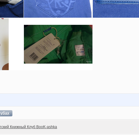
лубах
тский Книжный Клуб BooK-ashka