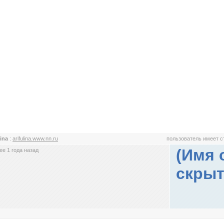
lina
:
arifulina.www.nn.ru
пользователь имеет 
(Имя 
е 1 года назад
скрыт