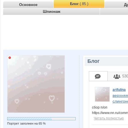
Блог
( 85 )
Основное
Д
Шпионаж
Блог
53
arifulina
верхняя
слингон
сбор п/оп
https://www.nn.ru/com
Читать полностью
Портрет заполнен на 65 %