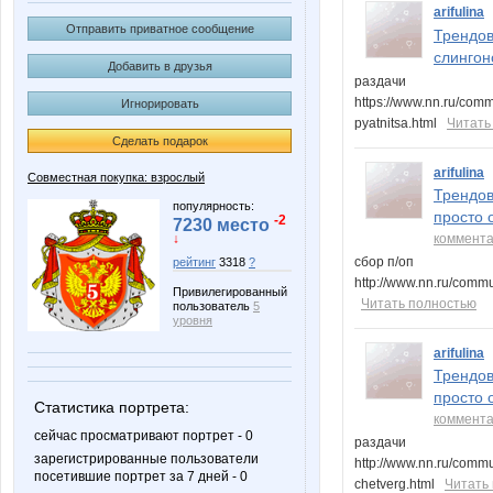
arifulina
Отправить приватное сообщение
Трендов
слингон
Добавить в друзья
раздачи
https://www.nn.ru/com
Игнорировать
pyatnitsa.html
Читать
Сделать подарок
arifulina
Совместная покупка: взрослый
Трендов
популярность:
просто 
-2
7230 место
коммент
↓
сбор п/оп
рейтинг
3318
?
http://www.nn.ru/comm
Привилегированный
Читать полностью
пользователь
5
уровня
arifulina
Трендов
просто 
Статистика портрета:
коммент
сейчас просматривают портрет - 0
раздачи
зарегистрированные пользователи
http://www.nn.ru/comm
посетившие портрет за 7 дней - 0
chetverg.html
Читать